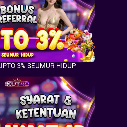
UPTO 3% SEUMUR HIDUP