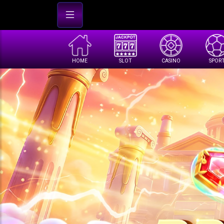
//under row-loginmenu
HOME
SLOT
CASINO
SPOR