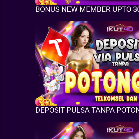
BONUS NEW MEMBER UPTO 30
DEPOSIT PULSA TANPA POTO