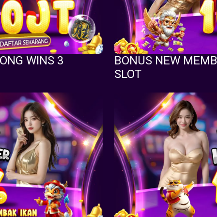
ONG WINS 3
BONUS NEW MEMBER
SLOT