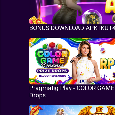
BONUS DOWNLOAD APK IKUT
Pragmatig Play - COLOR GAME
Drops