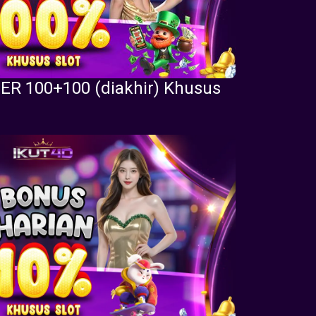
 100+100 (diakhir) Khusus