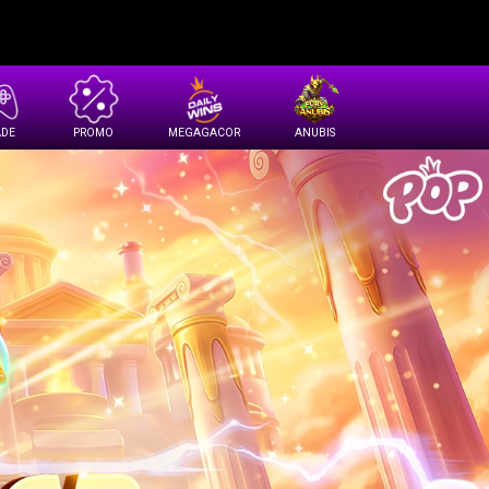
ADE
PROMO
MEGAGACOR
ANUBIS