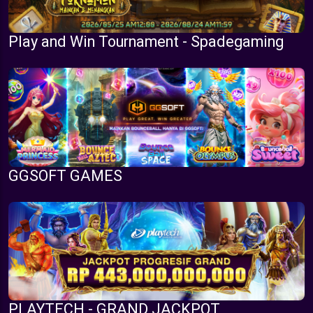
Play and Win Tournament - Spadegaming
GGSOFT GAMES
PLAYTECH - GRAND JACKPOT