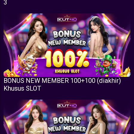
3
BONUS NEW MEMBER 100+100 (diakhir)
Khusus SLOT