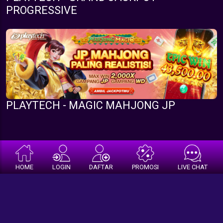
PROGRESSIVE
PLAYTECH - MAGIC MAHJONG JP
HOME
LOGIN
DAFTAR
PROMOSI
LIVE CHAT